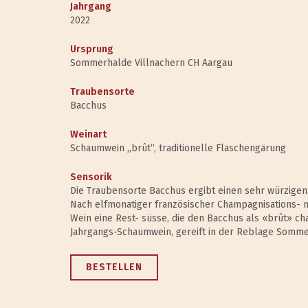
Jahrgang
2022
Ursprung
Sommerhalde Villnachern CH Aargau
Traubensorte
Bacchus
Weinart
Schaumwein „brût“, traditionelle Flaschengärung
Sensorik
Die Traubensorte Bacchus ergibt einen sehr würzige
Nach elfmonatiger französischer Champagnisations- 
Wein eine Rest- süsse, die den Bacchus als «brût» cha
Jahrgangs-Schaumwein, gereift in der Reblage Sommer
BESTELLEN